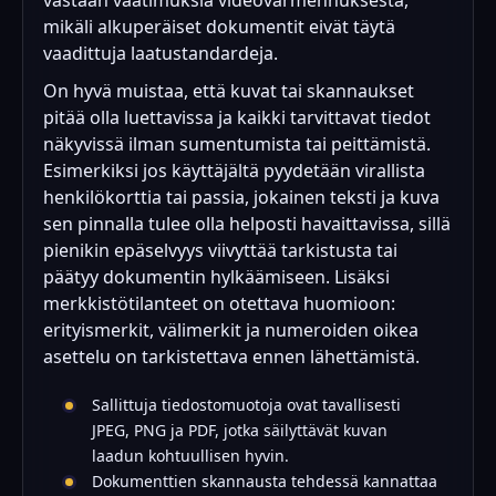
vastaan vaatimuksia videovarmennuksesta,
mikäli alkuperäiset dokumentit eivät täytä
vaadittuja laatustandardeja.
On hyvä muistaa, että kuvat tai skannaukset
pitää olla luettavissa ja kaikki tarvittavat tiedot
näkyvissä ilman sumentumista tai peittämistä.
Esimerkiksi jos käyttäjältä pyydetään virallista
henkilökorttia tai passia, jokainen teksti ja kuva
sen pinnalla tulee olla helposti havaittavissa, sillä
pienikin epäselvyys viivyttää tarkistusta tai
päätyy dokumentin hylkäämiseen. Lisäksi
merkkistötilanteet on otettava huomioon:
erityismerkit, välimerkit ja numeroiden oikea
asettelu on tarkistettava ennen lähettämistä.
Sallittuja tiedostomuotoja ovat tavallisesti
JPEG, PNG ja PDF, jotka säilyttävät kuvan
laadun kohtuullisen hyvin.
Dokumenttien skannausta tehdessä kannattaa