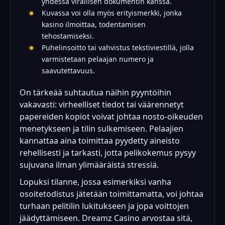
yhdessä virallisen dokumentin kanssa.
Kuvassa voi olla myös erityismerkki, jonka
kasino ilmoittaa, todentamisen
tehostamiseksi.
Puhelinsoitto tai vahvistus tekstiviestillä, jolla
varmistetaan pelaajan numero ja
saavutettavuus.
On tärkeää suhtautua näihin pyyntöihin
vakavasti: virheelliset tiedot tai väärennetyt
papereiden kopiot voivat johtaa nosto-oikeuden
menetykseen ja tilin sulkemiseen. Pelaajien
kannattaa aina toimittaa pyydetty aineisto
rehellisesti ja tarkasti, jotta pelikokemus pysyy
sujuvana ilman ylimääräistä stressiä.
Lopuksi tilanne, jossa esimerkiksi vanha
osoitetodistus jätetään toimittamatta, voi johtaa
turhaan pelitilin lukitukseen ja jopa voittojen
jäädyttämiseen. Dreamz Casino arvostaa sitä,