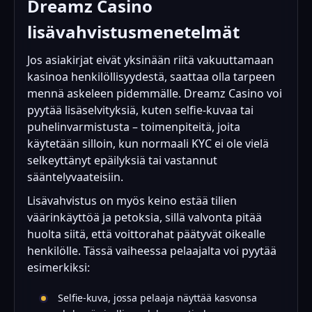
Dreamz Casino
lisävahvistusmenetelmät
Jos asiakirjat eivät yksinään riitä vakuuttamaan
kasinoa henkilöllisyydestä, saattaa olla tarpeen
mennä askeleen pidemmälle. Dreamz Casino voi
pyytää lisäselvityksiä, kuten selfie-kuvaa tai
puhelinvarmistusta – toimenpiteitä, joita
käytetään silloin, kun normaali KYC ei ole vielä
selkeyttänyt epäilyksiä tai vastannut
sääntelyvaateisiin.
Lisävahvistus on myös keino estää tilien
väärinkäyttöä ja petoksia, sillä valvonta pitää
huolta siitä, että voittorahat päätyvät oikealle
henkilölle. Tässä vaiheessa pelaajalta voi pyytää
esimerkiksi:
Selfie-kuva, jossa pelaaja näyttää kasvonsa