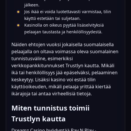
jälkeen.
Jos ikää ei voida luotettavasti varmistaa, tilin
käyttö estetään tai suljetaan.
Kasinolla on oikeus pyytää lisäselvityksiä
pelaajan taustasta ja henkilöllisyydestä.
Näiden ehtojen vuoksi jokaisella suomalaisella
pelaajalla on oltava voimassa oleva suomalainen
tunnistusväline, esimerkiksi
verkkopankkitunnukset Trustlyn kautta. Mikäli
ikä tai henkilöllisyys jää epäselväksi, pelaaminen
keskeytyy. Lisäksi kasino voi estää tilin
käyttöoikeuden, mikäli pelaaja yrittää kiertää
ikärajoja tai antaa virheellisiä tietoja.
Miten tunnistus toimii
Trustlyn kautta
Dreamz Casino hyödyntää Pay N Play -