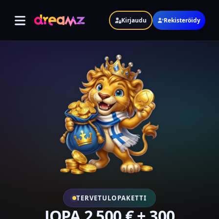
Kirjaudu
Rekisteröidy
Valikko
Pelit
Kirjaudu
Rekisteröinti
Sovellus
Kotiutus
Bonukset
TERVETULOPAKETTI
JOPA 2 500 € + 300