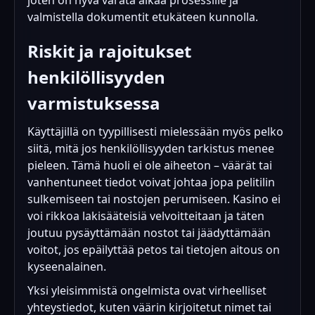
joten on hyvä varata aikaa prosessille ja
valmistella dokumentit etukäteen kunnolla.
Riskit ja rajoitukset
henkilöllisyyden
varmistuksessa
Käyttäjillä on tyypillisesti mielessään myös pelko
siitä, mitä jos henkilöllisyyden tarkistus menee
pieleen. Tämä huoli ei ole aiheeton – väärät tai
vanhentuneet tiedot voivat johtaa jopa pelitilin
sulkemiseen tai nostojen perumiseen. Kasino ei
voi rikkoa lakisääteisiä velvoitteitaan ja täten
joutuu pysäyttämään nostot tai jäädyttämään
voitot, jos epäilyttää petos tai tietojen aitous on
kyseenalainen.
Yksi yleisimmistä ongelmista ovat virheelliset
yhteystiedot, kuten väärin kirjoitetut nimet tai