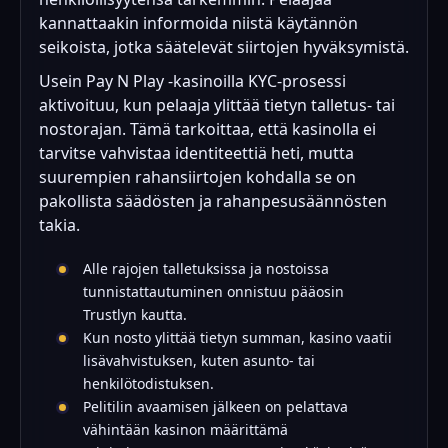
kannattaakin informoida niistä käytännön
seikoista, jotka säätelevät siirtojen hyväksymistä.
Usein Pay N Play -kasinoilla KYC-prosessi
aktivoituu, kun pelaaja ylittää tietyn talletus- tai
nostorajan. Tämä tarkoittaa, että kasinolla ei
tarvitse vahvistaa identiteettiä heti, mutta
suurempien rahansiirtojen kohdalla se on
pakollista säädösten ja rahanpesusäännösten
takia.
Alle rajojen talletuksissa ja nostoissa
tunnistattautuminen onnistuu pääosin
Trustlyn kautta.
Kun nosto ylittää tietyn summan, kasino vaatii
lisävahvistuksen, kuten asunto- tai
henkilötodistuksen.
Pelitilin avaamisen jälkeen on pelattava
vähintään kasinon määrittämä