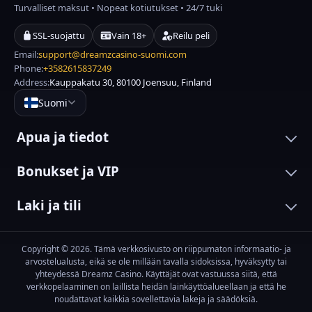
Turvalliset maksut • Nopeat kotiutukset • 24/7 tuki
Suomi
SSL-suojattu
Vain 18+
Reilu peli
Svenska
Email:
support@dreamzcasino-suomi.com
Phone:
+3582615837249
English
Address:
Kauppakatu 30, 80100 Joensuu, Finland
Suomi
Apua ja tiedot
Tietoa meistä
Bonukset ja VIP
Yhteystiedot
Kampanjat
Laki ja tili
Kokemuksia
VIP-ohjelma
Ikä ja vahvistus
Maksutavat
Copyright © 2026. Tämä verkkosivusto on riippumaton informaatio- ja
Käteispalautus
Vastuullinen pelaaminen
arvostelualusta, eikä se ole millään tavalla sidoksissa, hyväksytty tai
Sivustokartta
yhteydessä Dreamz Casino. Käyttäjät ovat vastuussa siitä, että
Rekisteröinti
Tietosuojakäytäntö
verkkopelaaminen on laillista heidän lainkäyttöalueellaan ja että he
noudattavat kaikkia sovellettavia lakeja ja säädöksiä.
Kirjaudu