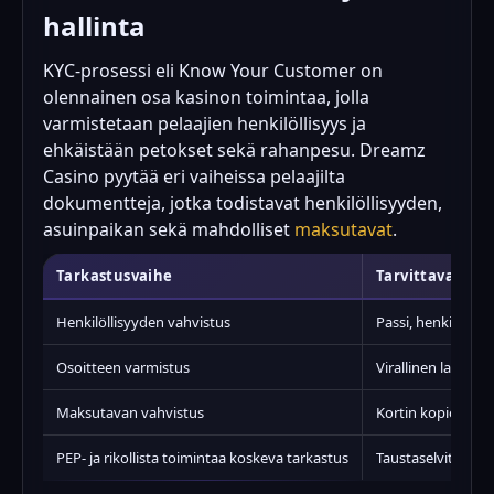
hallinta
KYC-prosessi eli Know Your Customer on
olennainen osa kasinon toimintaa, jolla
varmistetaan pelaajien henkilöllisyys ja
ehkäistään petokset sekä rahanpesu. Dreamz
Casino pyytää eri vaiheissa pelaajilta
dokumentteja, jotka todistavat henkilöllisyyden,
asuinpaikan sekä mahdolliset
maksutavat
.
Tarkastusvaihe
Tarvittavat do
Henkilöllisyyden vahvistus
Passi, henkilökortt
Osoitteen varmistus
Virallinen lasku ta
Maksutavan vahvistus
Kortin kopio tai
PEP- ja rikollista toimintaa koskeva tarkastus
Taustaselvitys au