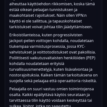
aiheuttaa käyttöehdon rikkomisen, koska tämä
estää oikean pelaajan tunnistuksen ja
maakohtaiset rajoitukset. Näin ollen VPN:n
käyttö ei ole sallittua, ja tapauskohtaiset
tarkistukset voivat johtaa tilin jäädyttämiseen.
Erikoistilanteissa, kuten progressiivisten
jackpot-pelien voittojen kohdalla, noudatetaan
tiukempaa varmistusprosessia, jossa KYC-
vahvistukset ja voittotodistukset ovat pakollisia.
Poliittisesti vaikutusvaltaisten henkilöiden (PEP)
kohdalla noudatetaan erityisiä
turvallisuusmenettelyjä, kuten lisävalvontaa ja
nostorajoituksia. Kaiken tämän tarkoituksena on
suojella sekä pelaajaa että operaattoria riskeiltä.
Pelaajalla on suuri vastuu omien toimintojensa
osalta. Kaikki epäilyttävä käytös seurataan ja
tarvittaessa tilin käyttö voidaan keskeyttää tai
sulkea. Voitot, jotka on saavutettu