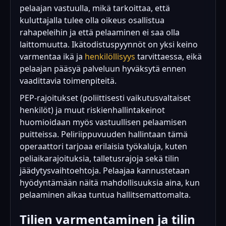
pelaajan vastuulla, mikä tarkoittaa, että
kuluttajalla tulee olla oikeus osallistua
rahapeleihin ja että pelaaminen ei saa olla
laittomuutta. Ikätodistuspyynnöt on yksi keino
varmentaa ikä ja
henkilöllisyys
tarvittaessa, eikä
pelaajan pääsyä palveluun hyväksytä ennen
vaadittavia toimenpiteitä.
PEP-rajoitukset (poliittisesti vaikutusvaltaiset
henkilöt) ja muut riskienhallintakeinot
huomioidaan myös vastuullisen pelaamisen
puitteissa. Peliriippuvuuden hallintaan tämä
operaattori tarjoaa erilaisia työkaluja, kuten
peliaikarajoituksia, talletusrajoja sekä tilin
jäädytysvaihtoehtoja. Pelaajaa kannustetaan
hyödyntämään näitä mahdollisuuksia aina, kun
pelaaminen alkaa tuntua hallitsemattomalta.
Tilien varmentaminen ja tilin