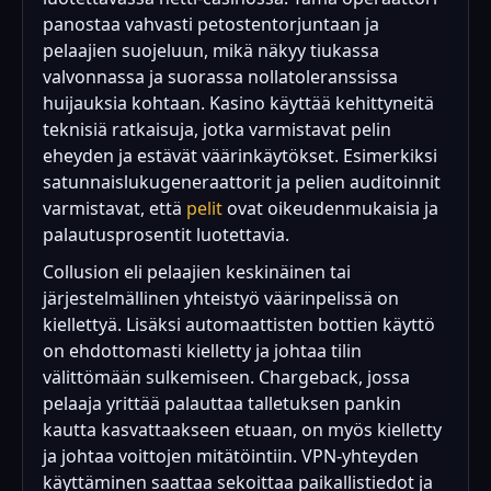
panostaa vahvasti petostentorjuntaan ja
pelaajien suojeluun, mikä näkyy tiukassa
valvonnassa ja suorassa nollatoleranssissa
huijauksia kohtaan. Kasino käyttää kehittyneitä
teknisiä ratkaisuja, jotka varmistavat pelin
eheyden ja estävät väärinkäytökset. Esimerkiksi
satunnaislukugeneraattorit ja pelien auditoinnit
varmistavat, että
pelit
ovat oikeudenmukaisia ja
palautusprosentit luotettavia.
Collusion eli pelaajien keskinäinen tai
järjestelmällinen yhteistyö väärinpelissä on
kiellettyä. Lisäksi automaattisten bottien käyttö
on ehdottomasti kielletty ja johtaa tilin
välittömään sulkemiseen. Chargeback, jossa
pelaaja yrittää palauttaa talletuksen pankin
kautta kasvattaakseen etuaan, on myös kielletty
ja johtaa voittojen mitätöintiin. VPN-yhteyden
käyttäminen saattaa sekoittaa paikallistiedot ja