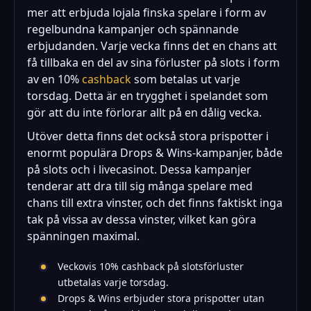
mer att erbjuda lojala finska spelare i form av
regelbundna kampanjer och spännande
erbjudanden. Varje vecka finns det en chans att
få tillbaka en del av sina förluster på slots i form
av en 10%
cashback
som betalas ut varje
torsdag. Detta är en trygghet i spelandet som
gör att du inte förlorar allt på en dålig vecka.
Utöver detta finns det också stora prispotter i
enormt populära Drops & Wins-kampanjer, både
på slots och i livecasinot. Dessa kampanjer
tenderar att dra till sig många spelare med
chans till extra vinster, och det finns faktiskt inga
tak på vissa av dessa vinster, vilket kan göra
spänningen maximal.
Veckovis 10% cashback på slotsförluster
utbetalas varje torsdag.
Drops & Wins erbjuder stora prispotter utan