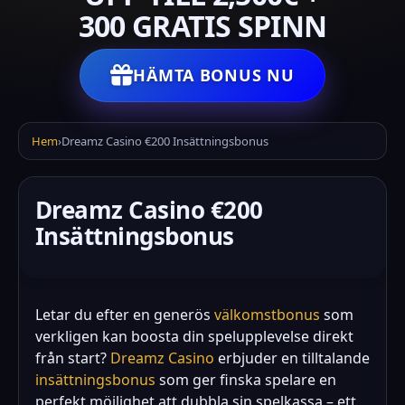
300 GRATIS SPINN
HÄMTA BONUS NU
Hem
›
Dreamz Casino €200 Insättningsbonus
Dreamz Casino €200
Insättningsbonus
Letar du efter en generös
välkomstbonus
som
verkligen kan boosta din spelupplevelse direkt
från start?
Dreamz Casino
erbjuder en tilltalande
insättningsbonus
som ger finska spelare en
perfekt möjlighet att dubbla sin spelkassa – ett