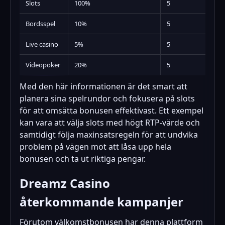
Slots
100%
5
Bordsspel
10%
5
Live casino
5%
5
Videopoker
20%
5
Med den här informationen är det smart att
planera sina spelrundor och fokusera på slots
för att omsätta bonusen effektivast. Ett exempel
kan vara att välja slots med högt RTP-värde och
samtidigt följa maxinsatsregeln för att undvika
problem på vägen mot att låsa upp hela
bonusen och ta ut riktiga pengar.
Dreamz Casino
återkommande kampanjer
Förutom välkomstbonusen har denna plattform