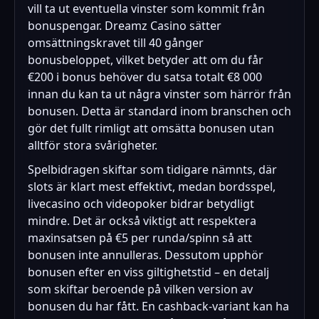
vill ta ut eventuella vinster som kommit från
bonuspengar. Dreamz Casino sätter
omsättningskravet till 40 gånger
bonusbeloppet, vilket betyder att om du får
€200 i bonus behöver du satsa totalt €8 000
innan du kan ta ut några vinster som härrör från
bonusen. Detta är standard inom branschen och
gör det fullt rimligt att omsätta bonusen utan
alltför stora svårigheter.
Spelbidragen skiftar som tidigare nämnts, där
slots är klart mest effektivt, medan bordsspel,
livecasino och videopoker bidrar betydligt
mindre. Det är också viktigt att respektera
maxinsatsen på €5 per runda/spinn så att
bonusen inte annulleras. Dessutom upphör
bonusen efter en viss giltighetstid – en detalj
som skiftar beroende på vilken version av
bonusen du har fått. En cashback-variant kan ha