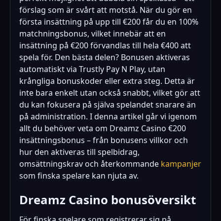
förslag som är svårt att motstå. När du gör en
första insättning på upp till €200 får du en 100%
matchningsbonus, vilket innebär att en
insättning på €200 förvandlas till hela €400 att
spela för. Den bästa delen? Bonusen aktiveras
automatiskt via Trustly Pay N Play, utan
krångliga bonuskoder eller extra steg. Detta är
inte bara enkelt utan också snabbt, vilket gör att
du kan fokusera på själva spelandet snarare än
på administration. I denna artikel går vi igenom
allt du behöver veta om Dreamz Casino €200
insättningsbonus – från bonusens villkor och
hur den aktiveras till spelbidrag,
omsättningskrav och återkommande
kampanjer
som finska spelare kan njuta av.
Dreamz Casino bonusöversikt
För finska spelare som registrerar sig på