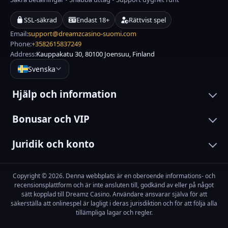
Suomi
SSL-säkrad
Endast 18+
Rättvist spel
Svenska
Email:
support@dreamzcasino-suomi.com
Phone:
+3582615837249
English
Address:
Kauppakatu 30, 80100 Joensuu, Finland
Svenska
Hjälp och information
Om oss
Bonusar och VIP
Kontakter
Kampanjer
Juridik och konto
Recension
VIP-program
Ålder och verifiering
Betalningsmetoder
Copyright © 2026. Denna webbplats är en oberoende informations- och
Cashback
Ansvarsfullt spelande
recensionsplattform och är inte ansluten till, godkänd av eller på något
Webbplatskarta
sätt kopplad till Dreamz Casino. Användare ansvarar själva för att
Registrering
Integritetspolicy
säkerställa att onlinespel är lagligt i deras jurisdiktion och för att följa alla
tillämpliga lagar och regler.
Logga in
Villkor och bestämmelser