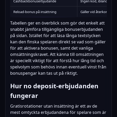
Cashbackbonuserbjudande
Ingen kod, ibland auto
Reload-bonus på insättning
Gäller vid återkommand
Tabellen ger en överblick som gör det enkelt att
snabbt jämföra tillgängliga bonuserbjudanden
på sidan. Istället för att läsa långa textstycken
kan den finska spelaren direkt se vad som gäller
för att aktivera bonusen, samt det vanliga
omsättningskravet. Att känna till omsättningen
är speciellt viktigt för att förstå hur lång tid och
spelvolym som behövs innan eventuell vinst från
bonuspengar kan tas ut på riktigt.
Hur no deposit-erbjudanden
fungerar
Gratisrotationer utan insättning är ett av de
mest omtyckta erbjudandena för spelare som är