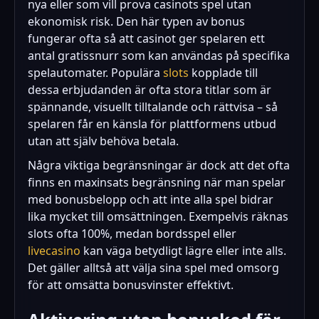
nya eller som vill prova casinots spel utan
ekonomisk risk. Den här typen av bonus
fungerar ofta så att casinot ger spelaren ett
antal gratissnurr som kan användas på specifika
spelautomater. Populära
slots
kopplade till
dessa erbjudanden är ofta stora titlar som är
spännande, visuellt tilltalande och rättvisa – så
spelaren får en känsla för plattformens utbud
utan att själv behöva betala.
Några viktiga begränsningar är dock att det ofta
finns en maxinsats begränsning när man spelar
med bonusbelopp och att inte alla spel bidrar
lika mycket till omsättningen. Exempelvis räknas
slots ofta 100%, medan bordsspel eller
livecasino
kan väga betydligt lägre eller inte alls.
Det gäller alltså att välja sina spel med omsorg
för att omsätta bonusvinster effektivt.