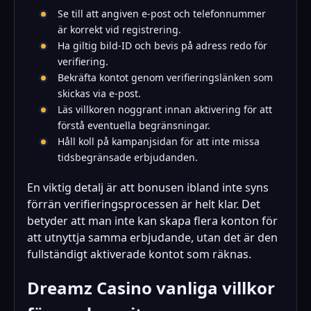
Se till att angiven e-post och telefonnummer
är korrekt vid registrering.
Ha giltig bild-ID och bevis på adress redo för
verifiering.
Bekräfta kontot genom verifieringslänken som
skickas via e-post.
Läs villkoren noggrant innan aktivering för att
förstå eventuella begränsningar.
Håll koll på kampanjsidan för att inte missa
tidsbegränsade erbjudanden.
En viktig detalj är att bonusen ibland inte syns
förrän verifieringsprocessen är helt klar. Det
betyder att man inte kan skapa flera konton för
att utnyttja samma erbjudande, utan det är den
fullständigt aktiverade kontot som räknas.
Dreamz Casino vanliga villkor