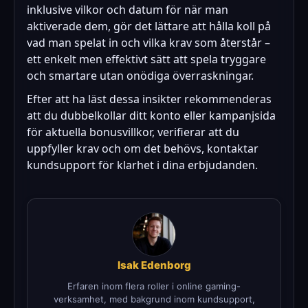
inklusive vilkor och datum för när man
aktiverade dem, gör det lättare att hålla koll på
vad man spelat in och vilka krav som återstår –
ett enkelt men effektivt sätt att spela tryggare
och smartare utan onödiga överraskningar.
Efter att ha läst dessa insikter rekommenderas
att du dubbelkollar ditt konto eller kampanjsida
för aktuella bonusvillkor, verifierar att du
uppfyller krav och om det behövs, kontaktar
kundsupport för klarhet i dina erbjudanden.
Isak Edenborg
Erfaren inom flera roller i online gaming-
verksamhet, med bakgrund inom kundsupport,