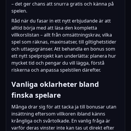
– det ger chans att snurra gratis och känna på
spelen.
Råd när du fasar in ett nytt erbjudande är att
alltid börja med att läsa den kompletta
villkorslistan – allt från omsättningskrav, vilka
spel som räknas, maxinsatser, till giltighetstider
och uttagsgränser. Att behandla en bonus som
ett nytt spelprojekt kan underlätta: planera hur
mycket tid och pengar du vill lägga, förstå
riskerna och anpassa spelstilen därefter.
Vanliga oklarheter bland
finska spelare
Många drar sig för att tacka ja till bonusar utan
insättning eftersom villkoren ibland känns
krångliga och svårtolkade. En vanlig fråga är
varför deras vinster inte kan tas ut direkt efter