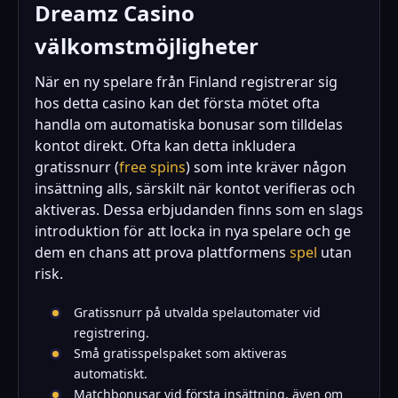
Dreamz Casino
välkomstmöjligheter
När en ny spelare från Finland registrerar sig
hos detta casino kan det första mötet ofta
handla om automatiska bonusar som tilldelas
kontot direkt. Ofta kan detta inkludera
gratissnurr (
free spins
) som inte kräver någon
insättning alls, särskilt när kontot verifieras och
aktiveras. Dessa erbjudanden finns som en slags
introduktion för att locka in nya spelare och ge
dem en chans att prova plattformens
spel
utan
risk.
Gratissnurr på utvalda spelautomater vid
registrering.
Små gratisspelspaket som aktiveras
automatiskt.
Matchbonusar vid första insättning, även om