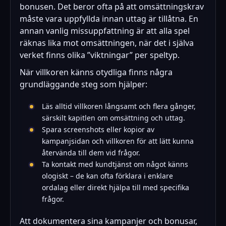
bonusen. Det beror ofta på att omsättningskrav
måste vara uppfyllda innan uttag är tillåtna. En
annan vanlig missuppfattning är att alla spel
räknas lika mot omsättningen, när det i själva
verket finns olika ”viktningar” per speltyp.
När villkoren känns otydliga finns några
grundläggande steg som hjälper:
Läs alltid villkoren långsamt och flera gånger,
särskilt kapitlen om omsättning och uttag.
Spara screenshots eller kopior av
kampanjsidan och villkoren för att lätt kunna
återvända till dem vid frågor.
Ta kontakt med kundtjänst om något känns
ologiskt – de kan ofta förklara i enklare
ordalag eller direkt hjälpa till med specifika
frågor.
Att dokumentera sina kampanjer och bonusar,