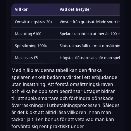
Villkor
Vad det betyder
Omsättningskrav 30x
Vinster från gratisutdelade snurr måste 
Maxuttag €100
Spelare kan inte ta ut mer än 100 euro f
Spelviktning 100%
Slots räknas fullt ut mot omsättningen
Maxinsats €5
Högsta tillåtna insats när man spelar m
Med hjälp av denna tabell kan den finska
spelaren enkelt bedöma värdet i ett erbjudande
utan insättning. Att förstå omsättningskraven
och vilka belopp som begränsar uttaget bidrar
till att spela smartare och förhindra oönskade
överraskningar i utbetalningsprocessen. Således
är det klokt att alltid läsa villkoren innan man
tackar ja till en bonus för att veta vad man kan
förvänta sig rent praktiskt under