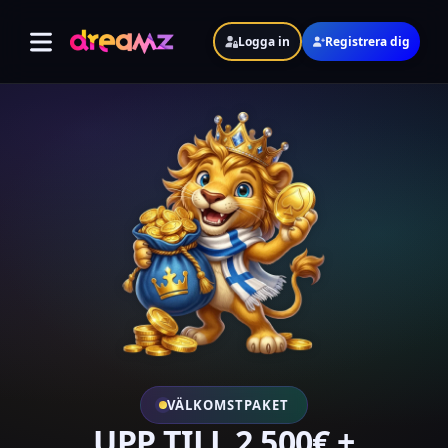
Logga in
Registrera dig
Meny
Spel
Logga in
Betalningsmetoder
App
Uttag
Bonusar
VÄLKOMSTPAKET
UPP TILL 2,500€ +