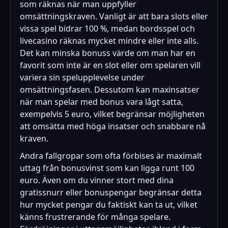
som räknas när man uppfyller
omsättningskraven. Vanligt är att bara slots eller
vissa spel bidrar 100 %, medan bordsspel och
livecasino räknas mycket mindre eller inte alls.
Det kan minska bonuss värde om man har en
favorit som inte är en slot eller om spelaren vill
variera sin spelupplevelse under
omsättningsfasen. Dessutom kan maxinsatser
när man spelar med bonus vara lågt satta,
exempelvis 5 euro, vilket begränsar möjligheten
att omsätta med höga insatser och snabbare nå
kraven.
Andra fallgropar som ofta förbises är maximalt
uttag från bonusvinst som kan ligga runt 100
euro. Även om du vinner stort med dina
gratissnurr eller bonuspengar begränsar detta
hur mycket pengar du faktiskt kan ta ut, vilket
känns frustrerande för många spelare.