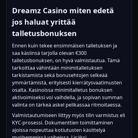
Dreamz Casino miten edetä
jos haluat yrittää
talletusbonuksen
Ennen kuin tekee ensimmäisen talletuksen ja
saa käsiinsä tarjolla olevan €300
talletusbonuksen, on hyvä valmistautua. Tämä
tarkoittaa vähintään minimitalletuksen
tarkistamista sekä bonusehtojen selkeää
ymmärtämistä, erityisesti kierrätysvaatimusten
osalta. Kasinoissa minimitalletus bonuksen
aktivoimiseksi voi vaihdella, ja sopivan summan
valinta on tärkeä askel pelikassaa ritmoitaessa.
Valmistautumiseen liittyy myös tilin varmistus eli
KYC-prosessi. Dokumenttien toimittaminen
ajoissa nopeuttaa kotiutusten käsittelyä
myöhemmissä vaiheissa. Lisäksi