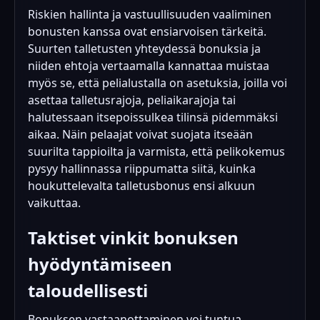
Riskien hallinta ja vastuullisuuden vaaliminen
bonusten kanssa ovat ensiarvoisen tärkeitä.
Suurten talletusten yhteydessä bonuksia ja
niiden ehtoja vertaamalla kannattaa muistaa
myös se, että pelialustalla on asetuksia, joilla voi
asettaa talletusrajoja, peliaikarajoja tai
halutessaan itsepoissulkea tilinsä pidemmäksi
aikaa. Näin pelaajat voivat suojata itseään
suurilta tappioilta ja varmista, että pelikokemus
pysyy hallinnassa riippumatta siitä, kuinka
houkuttelevalta talletusbonus ensi alkuun
vaikuttaa.
Taktiset vinkit bonuksen
hyödyntämiseen
taloudellisesti
Bonuksen vastaanottaminen voi tuntua