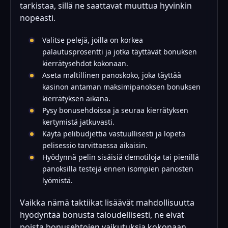
tarkistaa, sillä ne saattavat muuttua hyvinkin
nopeasti.
Valitse pelejä, joilla on korkea
palautusprosentti ja jotka täyttävät bonuksen
kierrätysehdot kokonaan.
Aseta maltillinen panoskoko, joka täyttää
kasinon antaman maksimipanoksen bonuksen
kierrätyksen aikana.
Pysy bonusehdoissa ja seuraa kierrätyksen
kertymistä jatkuvasti.
Käytä pelibudjettia vastuullisesti ja lopeta
pelisessio tarvittaessa aikaisin.
Hyödynnä pelin sisäisiä demotiloja tai pienillä
panoksilla testejä ennen isompien panosten
lyömistä.
Vaikka nämä taktiikat lisäävät mahdollisuutta
hyödyntää bonusta taloudellisesti, ne eivät
poista bonusehtojen vaikutuksia kokonaan.