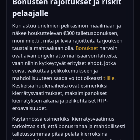
Bonusten rajoitukset ja riskit
pelaajalle
Kun astuu unelmien pelikasinon maailmaan ja
näkee houkuttelevan €300 talletusbonuksen,
moni miettii, mitä piileviä rajoitteita tarjouksen
taustalla mahtaakaan olla.
Bonukset
harvoin
ovat aivan ongelmattomia lisäarvon lähteitä,
vaan niihin kytkeytyvät erityiset ehdot, jotka
voivat vaikuttaa pelikokemukseen ja
mahdollisuuteen saada voitot oikeasti
tilille
.
Keskeisiä huolenaiheita ovat esimerkiksi
kierrätysvaatimukset, maksimipanokset
kierrätyksen aikana ja pelikohtaiset RTP-
eroavaisuudet.
Käytännössä esimerkiksi kierrätysvaatimus
tarkoittaa sitä, että bonusrahaa ja mahdollisesti
talletussummaa pitää pelata kierroksina