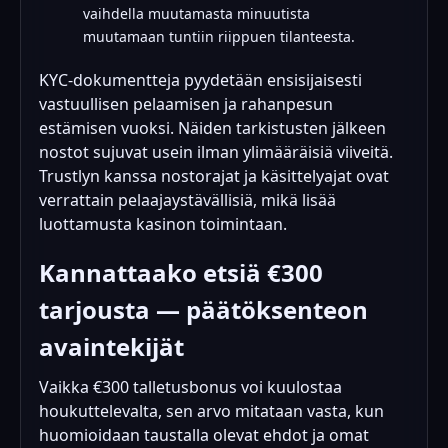
vaihdella muutamasta minuutista
muutamaan tuntiin riippuen tilanteesta.
KYC-dokumentteja pyydetään ensisijaisesti
vastuullisen pelaamisen ja rahanpesun
estämisen vuoksi. Näiden tarkistusten jälkeen
nostot sujuvat usein ilman ylimääräisiä viiveitä.
Trustlyn kanssa nostorajat ja käsittelyajat ovat
verrattain pelaajaystävällisiä, mikä lisää
luottamusta kasinon toimintaan.
Kannattaako etsiä €300
tarjousta — päätöksenteon
avaintekijät
Vaikka €300 talletusbonus voi kuulostaa
houkuttelevalta, sen arvo mitataan vasta, kun
huomioidaan taustalla olevat ehdot ja omat