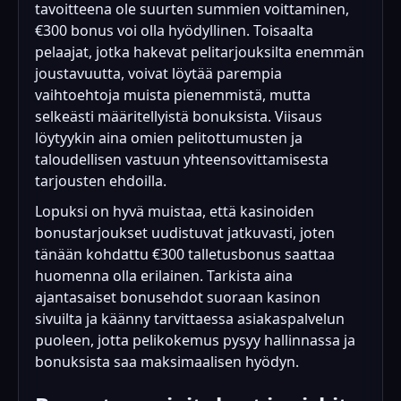
tavoitteena ole suurten summien voittaminen,
€300 bonus voi olla hyödyllinen. Toisaalta
pelaajat, jotka hakevat pelitarjouksilta enemmän
joustavuutta, voivat löytää parempia
vaihtoehtoja muista pienemmistä, mutta
selkeästi määritellyistä bonuksista. Viisaus
löytyykin aina omien pelitottumusten ja
taloudellisen vastuun yhteensovittamisesta
tarjousten ehdoilla.
Lopuksi on hyvä muistaa, että kasinoiden
bonustarjoukset uudistuvat jatkuvasti, joten
tänään kohdattu €300 talletusbonus saattaa
huomenna olla erilainen. Tarkista aina
ajantasaiset bonusehdot suoraan kasinon
sivuilta ja käänny tarvittaessa asiakaspalvelun
puoleen, jotta pelikokemus pysyy hallinnassa ja
bonuksista saa maksimaalisen hyödyn.