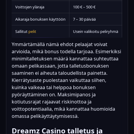
Voittojen yläraja
100 € – 500 €
Rajo
Aikaraja bonuksen käyttöön
7 – 30 päivää
Bonu
Sallitut
pelit
Usein valikoitu peliryhmä
Kaik
Ymmärtämällä nämä ehdot pelaajat voivat
arvioida, mikä bonus todella tarjoaa. Esimerkiksi
minimitalletuksen määrä kannattaa suhteuttaa
omaan pelikassaan, jotta talletusbonuksen
saaminen ei aiheuta taloudellista painetta.
Kierrätysaste puolestaan vaikuttaa siihen,
kuinka vaikeaa tai helppoa bonuksen
pyöräyttäminen on. Maksimipanos ja
kotiutusrajat rajaavat riskinottoa ja
voittopotentiaalia, mikä kannattaa huomioida
omassa pelikäyttäytymisessä.
Dreamz Casino talletus ja