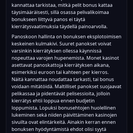
kannattaa tarkistaa, mitkä pelit bonus kattaa
täysimääräisesti, sillä osassa pelivalikoimaa
bonukseen liittyvä panos ei täytä
kierrätysvaatimuksia täydellä painoarvolla.
Panoskoon hallinta on bonuksen eksplotoimisen
keskeinen kulmakivi. Suuret panokset voivat
varsinkin kierrätyksen ollessa käynnissä
nopeuttaa varojen hupenemista. Monet kasinot
asettavat panoskattoja kierrätyksen aikana,
esimerkiksi euroon tai kahteen per kierros.
Näitä kannattaa noudattaa tarkasti, tai bonus
voidaan mitätöidä. Maltilliset panokset suojaavat
pelikassaa ja pidentävät pelisessioita, jolloin
kierrätys ehtii loppua ennen budjetin
loppumista. Lopuksi bonusehtojen huolellinen
lukeminen sekä niiden päivittäminen kasinojen
sivuilta ovat elintärkeitä. Ainakin kerran ennen
bonuksen hyödyntämistä ehdot olisi syytä