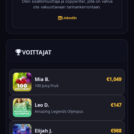
Olen sisällöntuottaja ja copywriter, jolla on vahva
ote vakuuttavaan tarinankerrontaan.
LinkedIn
VOITTAJAT
Mia B.
€1,049
100 Juicy Fruit
Leo D.
€147
Amazing Legends Olympus
Elijah J.
€988