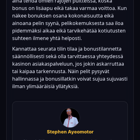
aina tehdä omien rajojen puitteissa, koska
bonus on lisäapu eikä takaa varmaa voittoa. Kun
näkee bonuksen osana kokonaisuutta eikä
ainoana pelin syynä, pelikokemuksesta saa iloa
pidemmäksi aikaa eikä tarvikehätää kotiutusten
suhteen ilmene yhtä helposti.
Kannattaa seurata tilin tilaa ja bonustilannetta
säännöllisesti sekä olla tarvittaessa yhteydessä
kasinon asiakaspalveluun, jos jokin askarruttaa
tai kaipaa tarkennusta. Näin pelit pysyvät
hallinnassa ja bonusillatkin voivat sujua sujuvasti
ilman ylimääräisiä yllätyksiä.
Stephen Ayeomotor