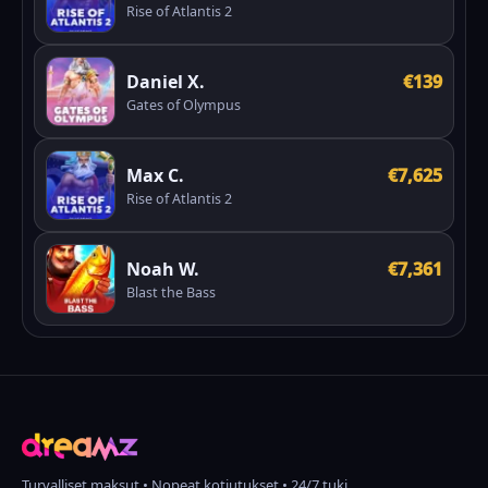
Rise of Atlantis 2
Daniel X.
€139
Gates of Olympus
Max C.
€7,625
Rise of Atlantis 2
Noah W.
€7,361
Blast the Bass
Turvalliset maksut • Nopeat kotiutukset • 24/7 tuki