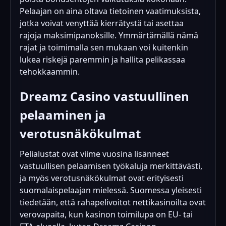
Pelaajan on aina oltava tietoinen vaatimuksista,
jotka voivat venyttää kierrätystä tai asettaa
rajoja maksimipanoksille. Ymmärtämällä nämä
rajat ja toimimalla sen mukaan voi kuitenkin
lukea riskejä paremmin ja hallita pelikassaa
tehokkaammin.
Dreamz Casino vastuullinen
pelaaminen ja
verotusnäkökulmat
Pelialustat ovat viime vuosina lisänneet
vastuullisen pelaamisen työkaluja merkittävästi,
ja myös verotusnäkökulmat ovat erityisesti
suomalaispelaajan mielessä. Suomessa yleisesti
tiedetään, että rahapelivoitot nettikasinoilta ovat
verovapaita, kun kasinon toimilupa on EU- tai