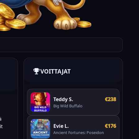
VOITTAJAT
Teddy S.
€238
Big Wild Buffalo
ä
Evie L.
€176
it
Ancient Fortunes: Poseidon