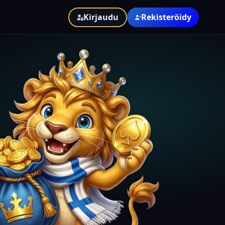
Kirjaudu
Rekisteröidy