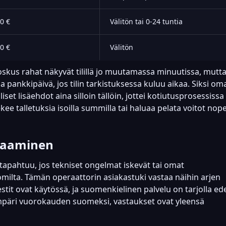
0 €
Välitön tai 0-24 tuntia
0 €
Välitön
oskus rahat näkyvät tilillä jo muutamassa minuutissa, mutt
ankkipäivä, jos tilin tarkistuksessa kuluu aikaa. Siksi om
iset lisäehdot aina silloin tällöin, jottei kotiutusprosessissa
ekee talletuksia isoilla summilla tai haluaa pelata voitot nop
elaaminen
ä tapahtuu, jos tekniset ongelmat iskevät tai omat
milta. Tämän operaattorin asiakastuki vastaa näihin arjen
estit ovat käytössä, ja suomenkielinen palvelu on tarjolla ed
 ympäri vuorokauden suomeksi, vastaukset ovat yleensä