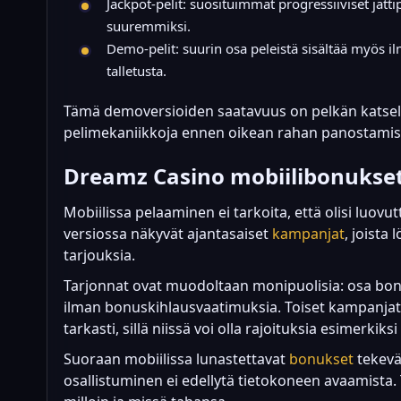
Jackpot-pelit: suosituimmat progressiiviset jättip
suuremmiksi.
Demo-pelit: suurin osa peleistä sisältää myös il
talletusta.
Tämä demoversioiden saatavuus on pelkän katselun
pelimekaniikkoja ennen oikean rahan panostamista.
Dreamz Casino mobiilibonukset 
Mobiilissa pelaaminen ei tarkoita, että olisi luovu
versiossa näkyvät ajantasaiset
kampanjat
, joista
tarjouksia.
Tarjonnat ovat muodoltaan monipuolisia: osa bonuk
ilman bonuskihlausvaatimuksia. Toiset kampanjat s
tarkasti, sillä niissä voi olla rajoituksia esimerkik
Suoraan mobiilissa lunastettavat
bonukset
tekevä
osallistuminen ei edellytä tietokoneen avaamista. T