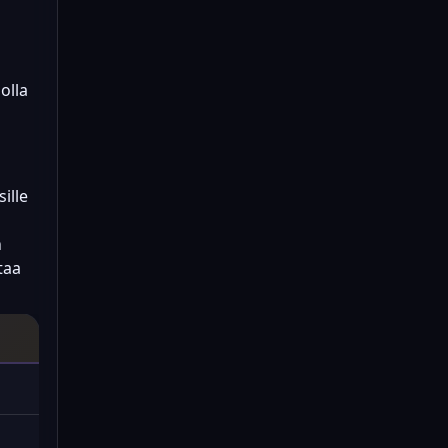
olla
ille
n
taa