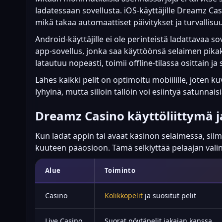
ladatessaan sovellusta. iOS-käyttäjille Dreamz Cas
mikä takaa automaattiset päivitykset ja turvallisu
Android-käyttäjille ei ole perinteistä ladattavaa s
app-sovellus, jonka saa käyttöönsä selaimen pika
latautuu nopeasti, toimii offline-tilassa osittain j
Lähes kaikki pelit on optimoitu mobiilille, joten k
lyhyinä, mutta silloin tällöin voi esiintyä satunnais
Dreamz Casino käyttöliittymä j
Kun ladat appin tai avaat kasinon selaimessa, silmi
kuuteen pääosioon. Tämä selkiyttää pelaajan valin
Alue
Toiminto
Casino
Kolikkopelit
ja suositut pelit
Live Casino
Suorat pöytäpelit jakajan kanssa