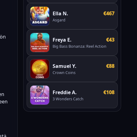
Ella N.
€467
Asgard
tön
Freya E.
€43
Big Bass Bonanza: Reel Action
Samuel Y.
€88
Crown Coins
Freddie A.
€108
en
3 Wonders Catch
teen
stä