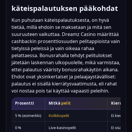
käteispalautuksen pääkohdat
Kun puhutaan käteispalautuksesta, on hyvä
tietää, millä ehdoin se maksetaan ja mitä sen
suuruuteen vaikuttaa. Dreamz Casino määrittää
cashbackin prosenttiosuuden pelitappioista vain
tietyissä peleissä ja vain oikeaa rahaa
pelattaessa. Bonusrahalla tehdyt pelitulokset
jätetään laskennan ulkopuolelle, mikä varmistaa,
ettei palautus vääristy bonusrahakäytön aikana.
Ehdot ovat yksinkertaiset ja pelaajaystävälliset:
palautus ei sisällä kierrätysvaatimusta, eli rahat
voi nostaa pois tai käyttää vapaasti peleihin.
Prosentti
Mitkä
pelit
Kierrätys
5 % (esimerkki)
Kolikkopelit
Ei kierräty
0 %
Live-kasinopelit
Ei sisälly ca