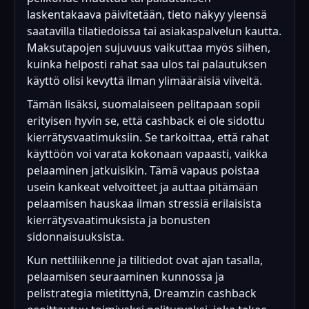
laskentakaava päivitetään, tieto näkyy yleensä
saatavilla tilatiedoissa tai asiakaspalvelun kautta.
Maksutapojen sujuvuus vaikuttaa myös siihen,
kuinka helposti rahat saa ulos tai palautuksen
käyttö olisi kevyttä ilman ylimääräisiä viiveitä.
Tämän lisäksi, suomalaiseen pelitapaan sopii
erityisen hyvin se, että cashback ei ole sidottu
kierrätysvaatimuksiin. Se tarkoittaa, että rahat
käyttöön voi varata kokonaan vapaasti, vaikka
pelaaminen jatkuisikin. Tämä vapaus poistaa
usein kankeat velvoitteet ja auttaa pitämään
pelaamisen hauskaa ilman stressiä erilaisista
kierrätysvaatimuksista ja bonusten
sidonnaisuuksista.
Kun nettiliikenne ja tilitiedot ovat ajan tasalla,
pelaamisen seuraaminen kunnossa ja
pelistrategia mietittynä, Dreamzin cashback