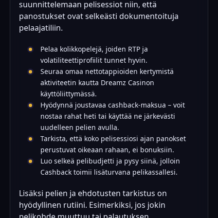
suunnittelemaan pelisessiot niin, että
panostukset ovat selkeästi dokumentoituja
pelaajatiliin.
Pelaa kolikkopelejä, joiden RTP ja
volatiliteettiprofiilit tunnet hyvin.
Seuraa omaa nettotappioiden kertymistä
aktiviteetin kautta Dreamz Casinon
käyttöliittymässä.
Hyödynnä joustavaa cashback-maksua – voit
nostaa rahat heti tai käyttää ne järkevästi
uudelleen pelien avulla.
Tarkista, että koko pelisessiosi ajan panokset
perustuvat oikeaan rahaan, ei bonuksiin.
Luo selkeä pelibudjetti ja pysy siinä, jolloin
Cashback toimii lisäturvana pelikassallesi.
Lisäksi pelien ja ehdotusten tarkistus on
hyödyllinen rutiini. Esimerkiksi, jos jokin
pelikohde muuttuu tai palautuksen