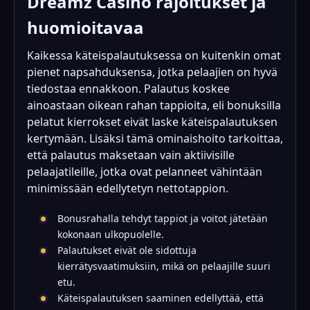
Dreamz Casino rajoitukset ja
huomioitavaa
Kaikessa käteispalautuksessa on kuitenkin omat
pienet napsahduksensa, jotka pelaajien on hyvä
tiedostaa ennakkoon. Palautus koskee
ainoastaan oikean rahan tappioita, eli bonuksilla
pelatut kierrokset eivät laske käteispalautuksen
kertymään. Lisäksi tämä ominaishoito tarkoittaa,
että palautus maksetaan vain aktiivisille
pelaajatileille, jotka ovat pelanneet vähintään
minimissään edellytetyn nettotappion.
Bonusrahalla tehdyt tappiot ja voitot jätetään
kokonaan ulkopuolelle.
Palautukset eivät ole sidottuja
kierrätysvaatimuksiin, mikä on pelaajille suuri
etu.
Käteispalautuksen saaminen edellyttää, että