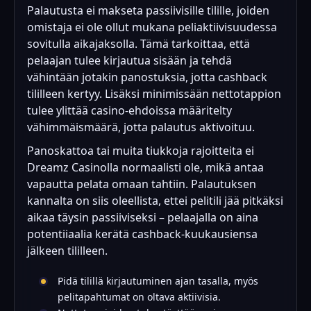
Palautusta ei makseta passiivisille tilille, joiden
omistaja ei ole ollut mukana peliaktiivisuudessa
sovitulla aikajaksolla. Tämä tarkoittaa, että
pelaajan tulee kirjautua sisään ja tehdä
vähintään jotakin panostuksia, jotta cashback
tililleen kertyy. Lisäksi minimissään nettotappion
tulee ylittää casino-ehdoissa määritelty
vähimmäismäärä, jotta palautus aktivoituu.
Panoskattoa tai muita tiukkoja rajoitteita ei
Dreamz Casinolla normaalisti ole, mikä antaa
vapautta pelata omaan tahtiin. Palautuksen
kannalta on siis oleellista, ettei pelitili jää pitkäksi
aikaa täysin passiiviseksi – pelaajalla on aina
potentiiaalia kerätä cashback-kuukausiensa
jälkeen tililleen.
Pidä tilillä kirjautuminen ajan tasalla, myös
pelitapahtumat on oltava aktiivisia.