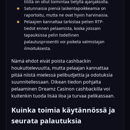
tilillä on ollut toimintaa tietyllä ajanjaksolla.
Satunnaisia pieniä laskentapoikkeamia on
raportoitu, mutta ne ovat hyvin harvinaisia.
Pelaajien kannattaa tarkistaa pelien RTP-
tiedot ennen pelaamista, koska joissain
tapauksissa pelin todellinen
palautusprosentti voi poiketa valmistajan
ilmoituksesta.
Nämä ehdot eivät poista cashbackin
houkuttelevuutta, mutta pelaajan kannattaa
pitää niistä mielessä pelibudjettia ja odotuksia
suunnitellessaan. Oikean tiedon pohjalta
pelaaminen Dreamz Casinon cashbackilla voi
kuitenkin tuoda lisää iloa ja turvaa pelikassaan.
Kuinka toimia käytännössä ja
seurata palautuksia