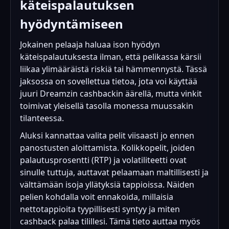
käteispalautuksen
hyödyntämiseen
Jokainen pelaaja haluaa ison hyödyn
käteispalautuksesta ilman, että pelikassa kärsii
liikaa ylimääräistä riskiä tai hämmennystä. Tässä
jaksossa on sovellettua tietoa, jota voi käyttää
juuri Dreamzin cashbackin äärellä, mutta vinkit
toimivat yleisellä tasolla monessa muussakin
tilanteessa.
Aluksi kannattaa valita pelit viisaasti jo ennen
panostusten aloittamista. Kolikkopelit, joiden
palautusprosentti (RTP) ja volatiliteetti ovat
sinulle tuttuja, auttavat pelaamaan maltillisesti ja
välttämään isoja yllätyksiä tappioissa. Näiden
pelien kohdalla voit ennakoida, millaisia
nettotappioita tyypillisesti syntyy ja miten
cashback palaa tilillesi. Tämä tieto auttaa myös