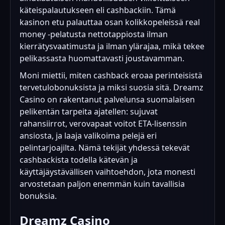
käteispalautukseen eli cashbackiin. Tämä
kasinon etu palauttaa osan kolikkopeleissä real
money -pelatusta nettotappiosta ilman
kierrätysvaatimusta ja ilman ylärajaa, mikä tekee
pelikassasta huomattavasti joustavamman.
Moni miettii, miten cashback eroaa perinteisistä
tervetulobonuksista ja miksi suosia sitä. Dreamz
Casino on rakentanut palvelunsa suomalaisen
pelikentän tarpeita ajatellen: sujuvat
rahansiirrot, verovapaat voitot ETA-lisenssin
ansiosta, ja laaja valikoima pelejä eri
pelintarjoajilta. Nämä tekijät yhdessä tekevät
cashbackista todella kätevän ja
käyttäjäystävällisen vaihtoehdon, jota monesti
arvostetaan paljon enemmän kuin tavallisia
bonuksia.
Dreamz Casino