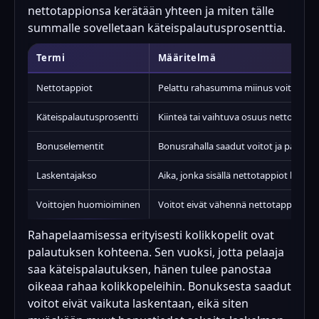
nettotappionsa kerätään yhteen ja miten tälle
summalle sovelletaan käteispalautusprosenttia.
Termi
Määritelmä
Nettotappiot
Pelattu rahasumma miinus voitot sam
Käteispalautusprosentti
Kiinteä tai vaihtuva osuus nettotappio
Bonuselementit
Bonusrahalla saadut voitot ja panokse
Laskentajakso
Aika, jonka sisällä nettotappiot kerä
Voittojen huomioiminen
Voitot eivät vähennä nettotappioita,
Rahapelaamisessa erityisesti kolikkopelit ovat
palautuksen kohteena. Sen vuoksi, jotta pelaaja
saa käteispalautuksen, hänen tulee panostaa
oikeaa rahaa kolikkopeleihin. Bonuksesta saadut
voitot eivät vaikuta laskentaan, eikä siten