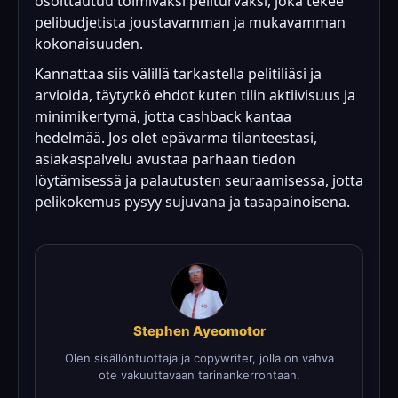
osoittautuu toimivaksi peliturvaksi, joka tekee
pelibudjetista joustavamman ja mukavamman
kokonaisuuden.
Kannattaa siis välillä tarkastella pelitiliäsi ja
arvioida, täytytkö ehdot kuten tilin aktiivisuus ja
minimikertymä, jotta cashback kantaa
hedelmää. Jos olet epävarma tilanteestasi,
asiakaspalvelu avustaa parhaan tiedon
löytämisessä ja palautusten seuraamisessa, jotta
pelikokemus pysyy sujuvana ja tasapainoisena.
Stephen Ayeomotor
Olen sisällöntuottaja ja copywriter, jolla on vahva
ote vakuuttavaan tarinankerrontaan.