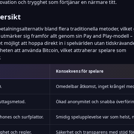
vation och trygghet som förtjänar en närmare titt.
ersikt
talningsalternativ bland flera traditionella metoder, vilket
en utmärker sig framför allt genom sin Pay and Play-modell –
t möjligt att hoppa direkt in i spelvärlden utan tidskrävand
heten att använda Bitcoin, vilket attraherar spelare som
.
Konsekvens för spelare
.
Omedelbar åtkomst, inget krångel med
 uttagsmetod.
Ökad anonymitet och snabba överföring
ones och surfplattor.
Smidig spelupplevelse var som helst, n
ghet och regler.
Säkerhet och transparens med stöd för 