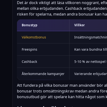
Det är dock viktigt att läsa villkoren noggrant, 
mellan olika erbjudanden. Cashback erbjudanden 
risken för spelarna, medan andra bonusar kan ha m
Bonustyp
Villkor
Välkomstbonus
Insättningsmatchnin
Freespins
Kan vara bundna till 
Cashback
5-10 % av nettospel 
Återkommande kampanjer
Varierande erbjudan
Att fundera på vilka bonusar man använder bör all
bonusar trots omsättningskrav medan andra före
bonusutbud gör att spelare kan hitta något som kä