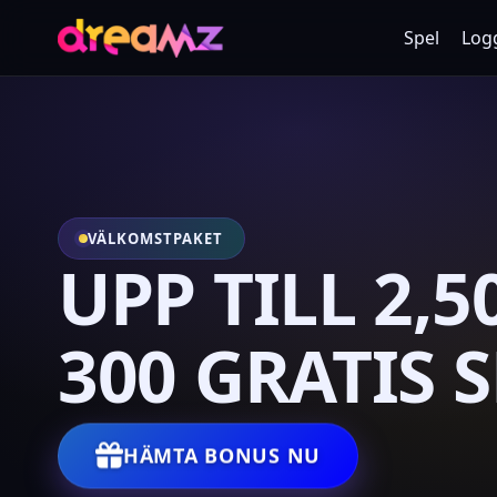
Spel
Log
VÄLKOMSTPAKET
UPP TILL 2,5
300 GRATIS 
HÄMTA BONUS NU