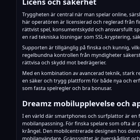
Licens och säkerhet
Tryggheten är central när man spelar online, sä
här operatören är licensierad och reglerad från fins
rättvist spel, konsumentskydd och ansvarsfullt sp
en rad tekniska lösningar som SSL-kryptering, sä
Supporten är tillgänglig på finska och kunnig, vilk
regelbundna kontrollen från myndigheter säkerst
rättvisa och skydd mot bedrägerier.
Med en kombination av avancerad teknik, stark re
en säker och trygg plattform för både nya och erf
som fasta spelregler och bra bonusar.
Dreamz mobilupplevelse och a
I en värld där smartphones och surfplattor är en 
mobilanpassning. För finska spelare som ofta är p
krångel. Den mobilcentrerade designen hos denn
mobilanvändare. Gränssnittet är överskådligt och a