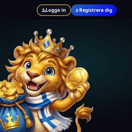
Logga in
Registrera dig