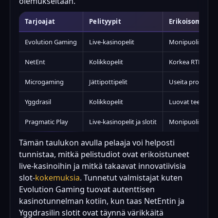
olemukseltaan.
Tarjoajat
Pelityypit
Erikoisominai
Evolution Gaming
Live-kasinopelit
Monipuoliset live
NetEnt
Kolikkopelit
Korkea RTP, laad
Microgaming
Jättipottipelit
Useita progressii
Yggdrasil
Kolikkopelit
Luovat teemat j
Pragmatic Play
Live-kasinopelit ja slotit
Monipuoliset peli
Tämän taulukon avulla pelaaja voi helposti
tunnistaa, mitkä pelistudiot ovat erikoistuneet
live-kasinoihin ja mitkä takaavat innovatiivisia
slot-
kokemuksia
. Tunnetut valmistajat kuten
Evolution Gaming tuovat autenttisen
kasinotunnelman kotiin, kun taas NetEntin ja
Yggdrasilin slotit ovat täynnä värikkäitä