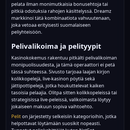
pelata ilman monimutkaisia bonusehtoja tai
pitkiä odotuksia rahojen käsittelyssä. Dreamz
markkinoi tätä kombinaatiota vahvuutenaan,
joka vetoaa erityisesti suomalaiseen
peliyhteisöön.
Pelivalikoima ja pelityypit
Kasinokokemus rakentuu pitkälti pelivalikoiman
monipuolisuudesta, ja tämä operaattori ei petä
tässä suhteessa. Sivusto tarjoaa laajan kirjon
kolikkopelejä, live-kasinon pöytiä sekä
jättipottipelejä, jotka houkuttelevat kaiken
tasoisia pelaajia. Olitpa sitten kolikkopeleissä tai
strategisissa live-peleissä, valikoimasta löytyy
jokaiseen makuun sopiva vaihtoehto.
Pelit
on järjestetty selkeisiin kategorioihin, jotka
helpottavat löytämään suosikit nopeasti.