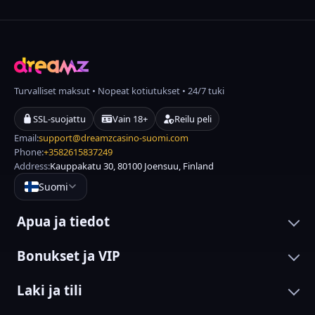
Turvalliset maksut • Nopeat kotiutukset • 24/7 tuki
Suomi
SSL-suojattu
Vain 18+
Reilu peli
Svenska
Email:
support@dreamzcasino-suomi.com
Phone:
+3582615837249
English
Address:
Kauppakatu 30, 80100 Joensuu, Finland
Suomi
Apua ja tiedot
Tietoa meistä
Bonukset ja VIP
Yhteystiedot
Kampanjat
Laki ja tili
Kokemuksia
VIP-ohjelma