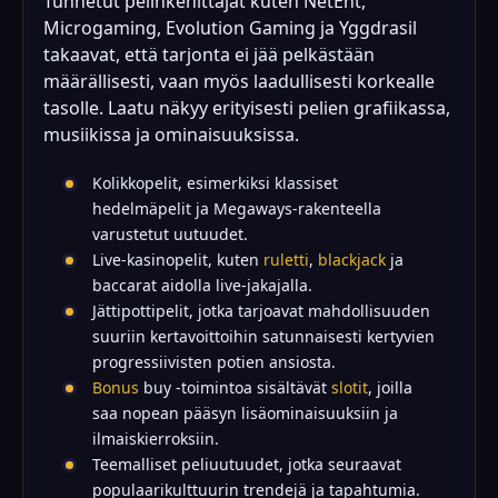
Tunnetut pelinkehittäjät kuten NetEnt,
Microgaming, Evolution Gaming ja Yggdrasil
takaavat, että tarjonta ei jää pelkästään
määrällisesti, vaan myös laadullisesti korkealle
tasolle. Laatu näkyy erityisesti pelien grafiikassa,
musiikissa ja ominaisuuksissa.
Kolikkopelit, esimerkiksi klassiset
hedelmäpelit ja Megaways-rakenteella
varustetut uutuudet.
Live-kasinopelit, kuten
ruletti
,
blackjack
ja
baccarat aidolla live-jakajalla.
Jättipottipelit, jotka tarjoavat mahdollisuuden
suuriin kertavoittoihin satunnaisesti kertyvien
progressiivisten potien ansiosta.
Bonus
buy -toimintoa sisältävät
slotit
, joilla
saa nopean pääsyn lisäominaisuuksiin ja
ilmaiskierroksiin.
Teemalliset peliuutuudet, jotka seuraavat
populaarikulttuurin trendejä ja tapahtumia.