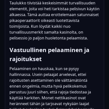
Taulukko tiivistää keskeisimmät turvallisuuden
elementit, joita voi heti tarkistaa pelisivun käytön
alkaessa. Tämä auttaa erottelemaan satunnaiset
pikaoperaattorit oikeasti luotettavista
toimijoista. Kun löydät kaikki nuo
turvallisuusmerkit samalta kasinolta, on
pelisessio jo paljon huoletonta pelaamista.
Vastuullinen pelaaminen ja
rajoitukset
Pelaaminen on hauskaa, kun se pysyy
hallinnassa. Usein pelaajat arvelevat, ettei
rajoitusten asettaminen ole välttämätöntä
ennen ongelmia, mutta hyvä pelikokemus
perustuu juuri siihen, että rajoja tiedostaa ja
käyttää harkiten. Monet nettikasinot ovat
heränneet tähän ja tarjoavat nykyään laajat