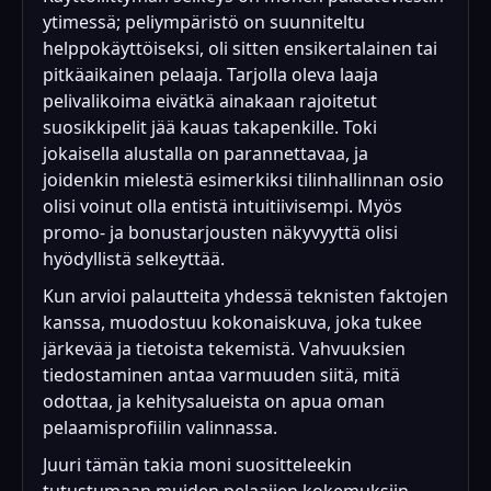
ytimessä; peliympäristö on suunniteltu
helppokäyttöiseksi, oli sitten ensikertalainen tai
pitkäaikainen pelaaja. Tarjolla oleva laaja
pelivalikoima eivätkä ainakaan rajoitetut
suosikkipelit jää kauas takapenkille. Toki
jokaisella alustalla on parannettavaa, ja
joidenkin mielestä esimerkiksi tilinhallinnan osio
olisi voinut olla entistä intuitiivisempi. Myös
promo- ja bonustarjousten näkyvyyttä olisi
hyödyllistä selkeyttää.
Kun arvioi palautteita yhdessä teknisten faktojen
kanssa, muodostuu kokonaiskuva, joka tukee
järkevää ja tietoista tekemistä. Vahvuuksien
tiedostaminen antaa varmuuden siitä, mitä
odottaa, ja kehitysalueista on apua oman
pelaamisprofiilin valinnassa.
Juuri tämän takia moni suositteleekin