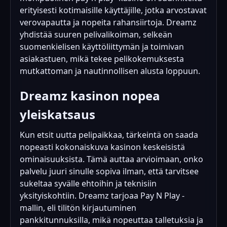
erityisesti kotimaisille käyttäjille, jotka arvostavat
verovapautta ja nopeita rahansiirtoja. Dreamz
yhdistää suuren pelivalikoiman, selkeän
suomenkielisen käyttöliittymän ja toimivan
asiakastuen, mikä tekee pelikokemuksesta
mutkattoman ja nautinnollisen alusta loppuun.
Dreamz kasinon nopea
yleiskatsaus
Kun etsit uutta pelipaikkaa, tärkeintä on saada
nopeasti kokonaiskuva kasinon keskeisistä
ominaisuuksista. Tämä auttaa arvioimaan, onko
palvelu juuri sinulle sopiva ilman, että tarvitsee
sukeltaa syvälle ehtoihin ja teknisiin
yksityiskohtiin. Dreamz tarjoaa Pay N Play -
mallin, eli tilitön kirjautuminen
pankkitunnuksilla, mikä nopeuttaa talletuksia ja