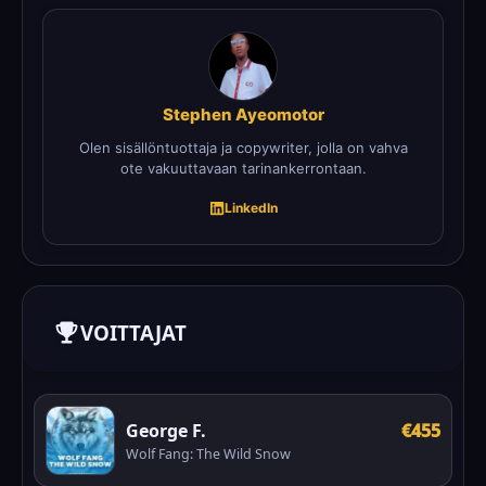
Stephen Ayeomotor
Olen sisällöntuottaja ja copywriter, jolla on vahva
ote vakuuttavaan tarinankerrontaan.
LinkedIn
VOITTAJAT
George F.
€455
Wolf Fang: The Wild Snow