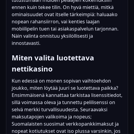
tutustumaan muiden pelaajien kokemuksiin
ennen kuin tekee tilin. On hyvä miettiä, mitkä
ominaisuudet ovat itselle tärkeimpiä: haluaako
nopean rahansiirron, vai kenties laajan
mobiilipelin tuen tai asiakaspalvelun tarjonnan.
Näin valinta onnistuu yksilöllisesti ja
innostavasti.
Miten valita luotettava
nettikasino
Kun edessä on monen sopivan vaihtoehdon
joukko, miten löytää juuri se luotettava paikka?
Ensimmäisenä kannattaa tarkistaa lisenssitiedot,
sillä voimassa oleva ja tunnettu pelilisenssi on
selvä merkki turvallisuudesta. Seuraavaksi
maksutapojen valikoima ja nopeus;
Suomalaisten suosimat verkkopankkimaksut ja
nopeat kotiutukset ovat iso plussa varsinkin, jos