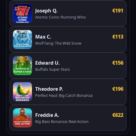
Joseph Q.
€191
Atomic Coins: Running Wins
Max C.
€113
Wolf Fang: The Wild Snow
Edward U.
€156
Buffalo Super Stars
Theodore P.
€196
Perfect Haul: Big Catch Bonanza
Freddie A.
€622
Big Bass Bonanza: Reel Action