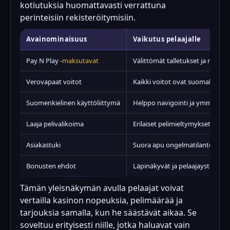
kotiutuksia huomattavasti verrattuna
perinteisiin rekisteröitymisiin.
Avainominaisuus
Vaikutus pelaajalle
Pay N Play -
maksutavat
Välittömät talletukset ja nopeat 
Verovapaat voitot
Kaikki voitot ovat suomalaisille 
Suomenkielinen käyttöliittymä
Helppo navigointi ja ymmärrettäv
Laaja pelivalikoima
Erilaiset pelimieltymykset huom
Asiakastuki
Suora apu ongelmatilanteissa s
Bonusten ehdot
Läpinäkyvät ja pelaajaystävälli
Tämän yleisnäkymän avulla pelaajat voivat
vertailla kasinon nopeuksia, pelimäärää ja
tarjouksia samalla, kun he säästävät aikaa. Se
soveltuu erityisesti niille, jotka haluavat vain